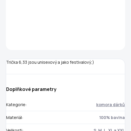
−
+
Přidat do košíku
DETAILNÍ INFORMACE
ZEPTAT SE
Trička 6,33 jsou unisexový a jako festivalový;)
Doplňkové parametry
Kategorie
:
komora dárků
Materiál
:
100% bavlna
Velikosti
:
S, M, L, XL a XXL