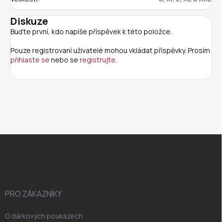
Diskuze
Buďte první, kdo napíše příspěvek k této položce.
Pouze registrovaní uživatelé mohou vkládat příspěvky. Prosím
přihlaste se
nebo se
registrujte
.
Z
á
p
a
t
í
PRO ZÁKAZNÍKY
O dárkových poukazech