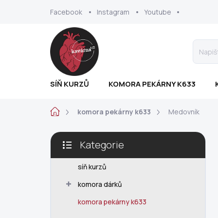
Přejít
Facebook
Instagram
Youtube
na
obsah
SÍŇ KURZŮ
KOMORA PEKÁRNY K633
Domů
komora pekárny k633
Medovník
P
Kategorie
o
Přeskočit
s
kategorie
t
síň kurzů
r
komora dárků
a
n
komora pekárny k633
n