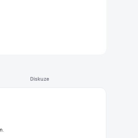
−
+
Přidat do košíku
AILNÍ INFORMACE
ZEPTAT SE
Diskuze
m.