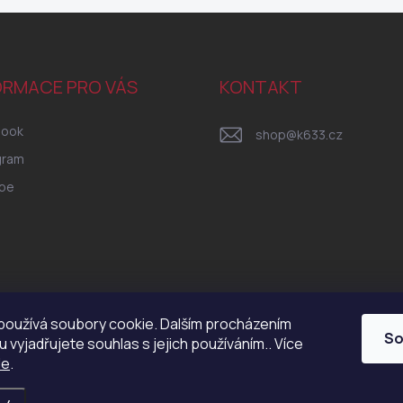
ORMACE PRO VÁS
KONTAKT
book
shop
@
k633.cz
gram
be
oužívá soubory cookie. Dalším procházením
So
 vyjadřujete souhlas s jejich používáním.. Více
de
.