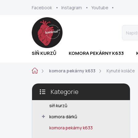
Přejít
Facebook
Instagram
Youtube
na
obsah
SÍŇ KURZŮ
KOMORA PEKÁRNY K633
Domů
komora pekárny k633
Kynuté koláče
P
Kategorie
o
Přeskočit
s
kategorie
t
síň kurzů
r
komora dárků
a
n
komora pekárny k633
n