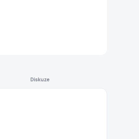
−
+
Přidat do košíku
AILNÍ INFORMACE
ZEPTAT SE
Diskuze