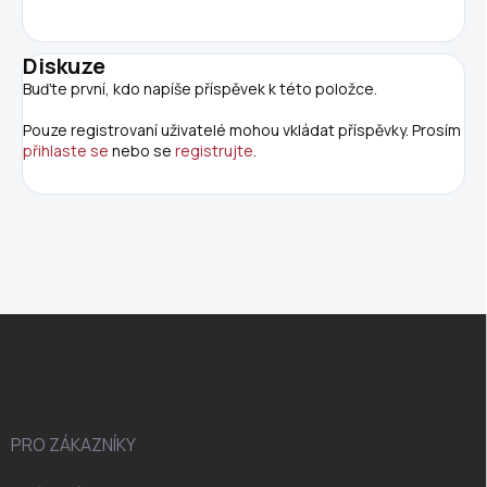
Diskuze
Buďte první, kdo napíše příspěvek k této položce.
Pouze registrovaní uživatelé mohou vkládat příspěvky. Prosím
přihlaste se
nebo se
registrujte
.
Z
á
p
a
t
í
PRO ZÁKAZNÍKY