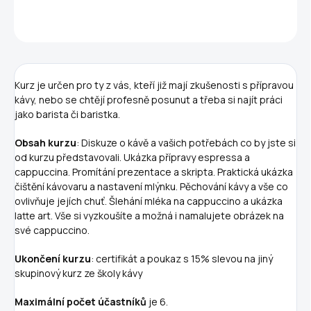
ZEPTAT SE
Kurz je určen pro ty z vás, kteří již mají zkušenosti s přípravou
kávy, nebo se chtějí profesně posunut a třeba si najít práci
jako barista či baristka.
Obsah kurzu
: Diskuze o kávě a vašich potřebách co by jste si
od kurzu představovali. Ukázka přípravy espressa a
cappuccina. Promítání prezentace a skripta. Praktická ukázka
čištění kávovaru a nastavení mlýnku. Pěchování kávy a vše co
ovlivňuje jejích chuť. Šlehání mléka na cappuccino a ukázka
latte art. Vše si vyzkoušíte a možná i namalujete obrázek na
své cappuccino.
Ukončení kurzu
: certifikát a poukaz s 15% slevou na jiný
skupinový kurz ze školy kávy
Maximální počet účastníků
je 6.