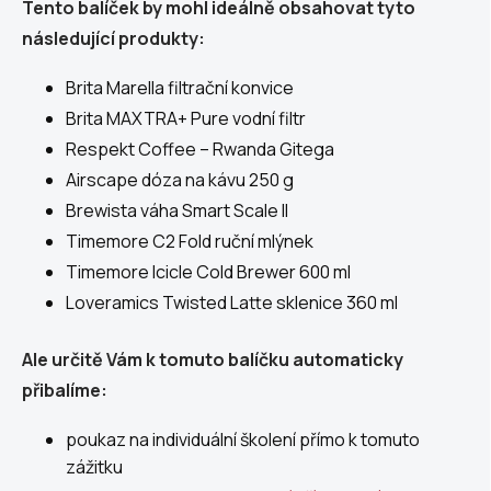
Tento balíček by mohl ideálně obsahovat tyto
následující produkty:
Brita Marella filtrační konvice
Brita MAXTRA+ Pure vodní filtr
Respekt Coffee – Rwanda Gitega
Airscape dóza na kávu 250 g
Brewista váha Smart Scale II
Timemore C2 Fold ruční mlýnek
Timemore Icicle Cold Brewer 600 ml
Loveramics Twisted Latte sklenice 360 ml
Ale určitě Vám k tomuto balíčku automaticky
přibalíme:
poukaz na individuální školení přímo k tomuto
zážitku