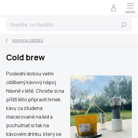
Přejít
na
obsah
Hledat
komora zážitků
Cold brew
Poslední dobou velmi
oblíbený kávový nápoj
hlavně v létě. Chcete si na
příští léto připravit hrnek
kávy za studena
macerované na led a
pochutnat si tak na
kávovém drinku, který se