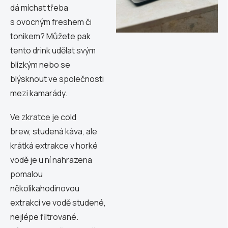
dá míchat třeba
s ovocným freshem či
tonikem? Můžete pak
tento drink udělat svým
blízkým nebo se
blýsknout ve společnosti
mezi kamarády.
Ve zkratce je
cold
brew, studená káva, ale
krátká extrakce v horké
vodě je u ní nahrazena
pomalou
několikahodinovou
extrakcí ve vodě studené,
nejlépe filtrované.