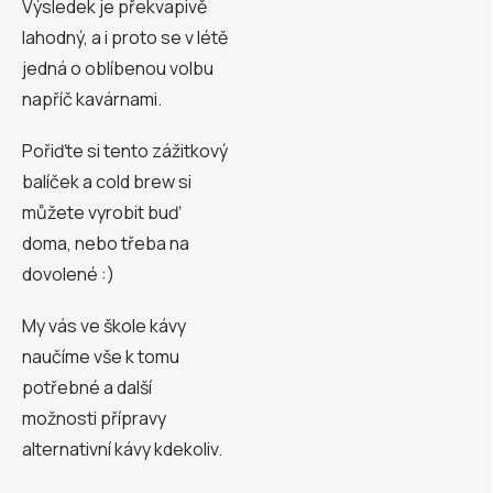
Výsledek je překvapivě
lahodný, a i proto se v létě
jedná o oblíbenou volbu
napříč kavárnami.
Pořiďte si tento zážitkový
balíček a cold brew si
můžete vyrobit buď
doma, nebo třeba
na
dovolené :)
My vás ve škole kávy
naučíme vše k tomu
potřebné a další
možnosti přípravy
alternativní kávy kdekoliv.